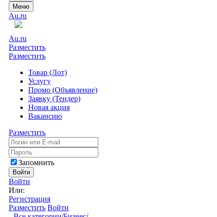
Меню
Au.ru
Au.ru
Разместить
Разместить
Товар (Лот)
Услугу
Промо (Объявление)
Заявку (Тендер)
Новая акция
Вакансию
Разместить
Запомнить
Войти
Войти
Или:
Регистрация
Разместить
Войти
Все категории
/
Бизнес
/