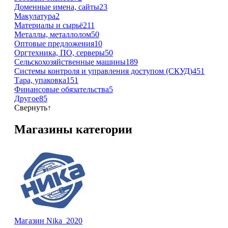
Доменные имена, сайты
23
Макулатура
2
Материалы и сырьё
211
Металлы, металлолом
50
Оптовые предложения
10
Оргтехника, ПО, серверы
50
Сельскохозяйственные машины
189
Cистемы контроля и управления доступом (СКУД)
451
Тара, упаковка
151
Финансовые обязательства
5
Другое
85
Свернуть
↑
Магазины категории
Магазин Nika_2020