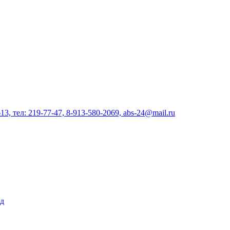
, тел: 219-77-47, 8-913-580-2069, abs-24@mail.ru
2д