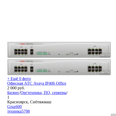
+ Ещё 0 фото
Офисная АТС Avaya IP406 Office
2 000
руб.
Бизнес
/
Оргтехника, ПО, серверы
/
1
Красноярск, Сибтяжмаш
Gruz600
техника
5798