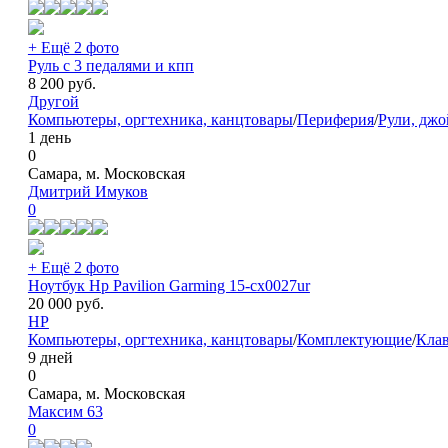
+ Ещё 2 фото
Руль с 3 педалями и кпп
8 200
руб.
Другой
Компьютеры, оргтехника, канцтовары
/
Периферия
/
Рули, дж
1 день
0
Самара, м. Московская
Дмитрий Имуков
0
+ Ещё 2 фото
Ноутбук Hp Pavilion Garming 15-cx0027ur
20 000
руб.
HP
Компьютеры, оргтехника, канцтовары
/
Комплектующие
/
Клав
9 дней
0
Самара, м. Московская
Максим 63
0