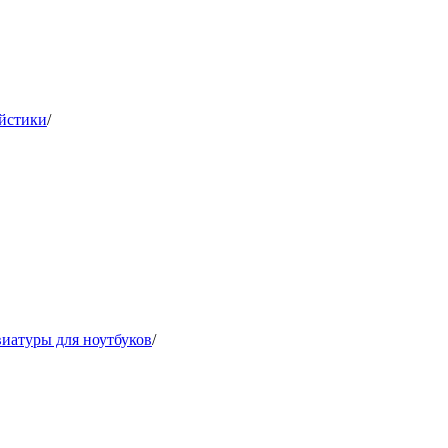
ойстики
/
иатуры для ноутбуков
/