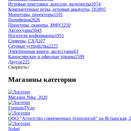
Игровые приставки, консоли, видеоигры
1074
Компьютерные игры, игровые аккаунты, ПО
895
Мониторы, проекторы
1101
Периферия
2626
Принтеры, сканеры, МФУ
2250
Аксессуары
5043
Носители информации
1951
Серверы, СХД
107
Сетевые устройства
2225
Электронные книги, аксессуары
63
Канцелярские и офисные товары
1599
Другое
225
Свернуть
↑
Магазины категории
Магазин Nika_2020
FormulaTV.ru
ООО "Агентство современных технологий" на Ястынская, 
Nobel