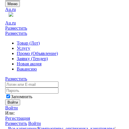
Меню
Au.ru
Au.ru
Разместить
Разместить
Товар (Лот)
Услугу
Промо (Объявление)
Заявку (Тендер)
Новая акция
Вакансию
Разместить
Запомнить
Войти
Войти
Или:
Регистрация
Разместить
Войти
Все категории
/
Компьютеры, оргтехника, канцтовары
/