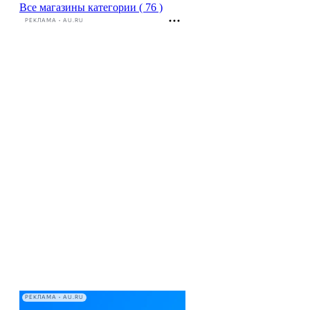
Все магазины категории ( 76 )
РЕКЛАМА • AU.RU
РЕКЛАМА • AU.RU