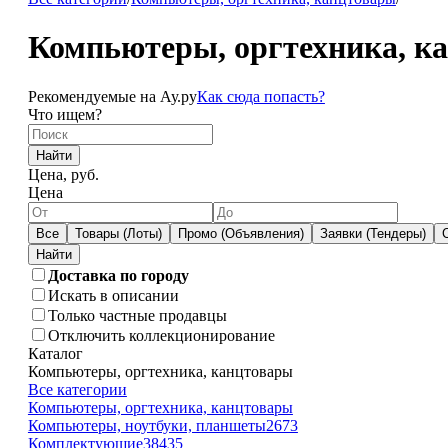
Компьютеры, оргтехника, к
Рекомендуемые на Ау.ру
Как сюда попасть?
Что ищем?
Найти
Цена, руб.
Цена
Все
Товары (Лоты)
Промо (Объявления)
Заявки (Тендеры)
Доставка по городу
Искать в описании
Только частные продавцы
Отключить коллекционирование
Каталог
Компьютеры, оргтехника, канцтовары
Все категории
Компьютеры, оргтехника, канцтовары
Компьютеры, ноутбуки, планшеты
2673
Комплектующие
38435