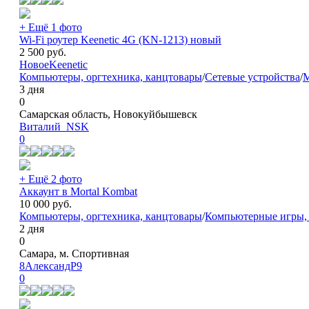
+ Ещё 1 фото
Wi-Fi роутер Keenetic 4G (KN-1213) новый
2 500
руб.
Новое
Keenetic
Компьютеры, оргтехника, канцтовары
/
Сетевые устройства
/
М
3 дня
0
Самарская область, Новокуйбышевск
Виталий_NSK
0
+ Ещё 2 фото
Аккаунт в Mortal Kombat
10 000
руб.
Компьютеры, оргтехника, канцтовары
/
Компьютерные игры, 
2 дня
0
Самара, м. Спортивная
8АлександР9
0