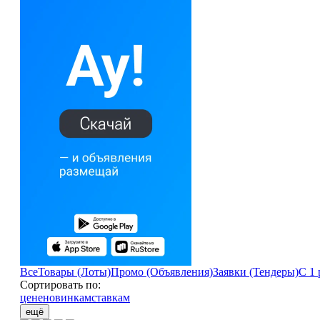
Все
Товары (Лоты)
Промо (Объявления)
Заявки (Тендеры)
С 1 
Сортировать по:
цене
новинкам
ставкам
ещё